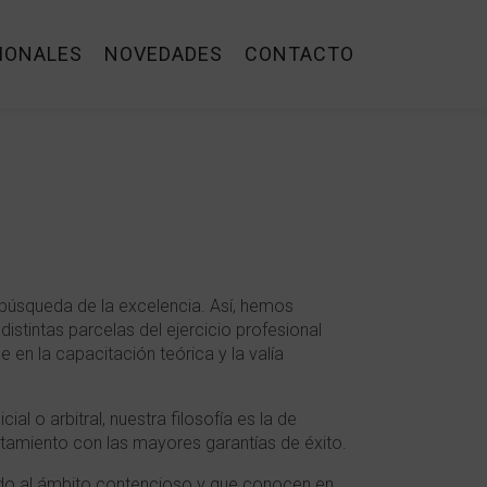
IONALES
NOVEDADES
CONTACTO
 búsqueda de la excelencia. Así, hemos
stintas parcelas del ejercicio profesional
en la capacitación teórica y la valía
al o arbitral, nuestra filosofía es la de
atamiento con las mayores garantías de éxito.
ado al ámbito contencioso y que conocen en