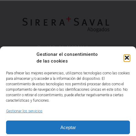
Sorní 18 - 1º, 46004 Valencia
NIF B97613624
Gestionar el consentimiento
de las cookies
T: 963 84 60 00
F: 963 84 53 09
Para ofrecer las mejores experiencias, utilizamos tecnologías como las cookies
admon@ssaval.com
para almacenar y/o acceder a la información del dispositivo. El
consentimiento de estas tecnologías nos permitirá procesar datos como el
comportamiento de navegación o las identificaciones únicas en este sitio. No
consentir o retirar el consentimiento, puede afectar negativamente a ciertas
características y funciones.
Aviso legal
Política de privacidad
Gestionar los servicios
Política de cookies (UE)
Aceptar