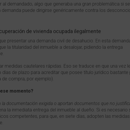
icar al demandado, algo que generaba una gran problemática si se
a demanda puede dirigirse genéricamente contra los desconoci
cuperación de vivienda ocupada ilegalmente
ue presentar una demanda civil de desahucio. En esta demand
ue la titularidad del inmueble a desalojar, pidiendo la entrega
e.
r medidas cautelares rápidas. Eso se traduce en que una vez l
 días de plazo para acreditar que posee título jurídico bastante
ra de compra, por ejemplo).
de ese momento?
 la documentación exigida o aportan documentos que no justific
dena la inmediata entrega del inmueble al dueño. Si es necesario 
licos competentes, para que, en siete días, adopten las medida
le.