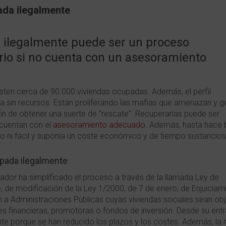
ada ilegalmente
 ilegalmente puede ser un proceso
rio si no cuenta con un asesoramiento
isten cerca de 90.000 viviendas ocupadas. Además, el perfil
lia sin recursos. Están proliferando las mafias que amenazan y 
fin de obtener una suerte de “rescate”. Recuperarlas puede ser
cuentan con el
asesoramiento adecuado
. Además, hasta hace 
illo ni fácil y suponía un coste económico y de tiempo sustancio
upada ilegalmente
lador ha simplificado el proceso a través de la llamada Ley de
, de modificación de la Ley 1/2000, de 7 de enero, de Enjuiciam
ién a Administraciones Públicas cuyas viviendas sociales sean ob
es financieras, promotoras o fondos de inversión. Desde su ent
ente porque se han reducido los plazos y los costes. Además, la