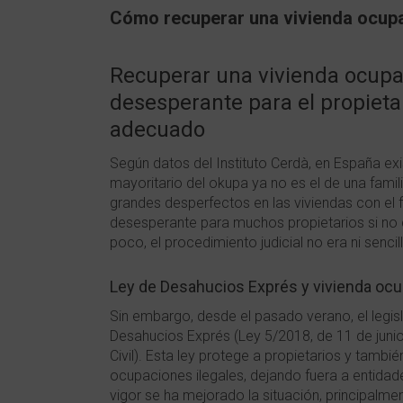
Cómo recuperar una vivienda ocup
Recuperar una vivienda ocupa
desesperante para el propieta
adecuado
Según datos del Instituto Cerdà, en España ex
mayoritario del okupa ya no es el de una fami
grandes desperfectos en las viviendas con el 
desesperante para muchos propietarios si no 
poco, el procedimiento judicial no era ni senc
Ley de Desahucios Exprés y vivienda oc
Sin embargo, desde el pasado verano, el legis
Desahucios Exprés (Ley 5/2018, de 11 de junio
Civil). Esta ley protege a propietarios y tamb
ocupaciones ilegales, dejando fuera a entidad
vigor se ha mejorado la situación, principalm