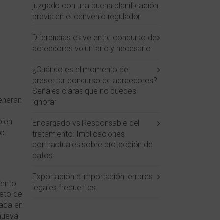
juzgado con una buena planificación
previa en el convenio regulador
Diferencias clave entre concurso de
acreedores voluntario y necesario
¿Cuándo es el momento de
presentar concurso de acreedores?
Señales claras que no puedes
generan
ignorar
bien
Encargado vs Responsable del
so.
tratamiento: Implicaciones
contractuales sobre protección de
datos
Exportación e importación: errores
iento
legales frecuentes
jeto de
rada en
 nueva