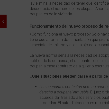
ley elimina la necesidad de tener que identif
desconocía el nombre de los okupas. Ahora l
ocupantes de la vivienda.
Funcionamiento del nuevo proceso de re
¿Cómo funciona el nuevo proceso? Solo hay q
tiene que aportar la documentación que justifiq
inmediata del mismo y el desalojo del ocupant
La nueva norma señala la necesidad de adopta
notificado la demanda, el ocupante tiene cinco
ocupar la casa (contrato de alquiler o escritu
¿Qué situaciones pueden darse a partir 
Los ocupantes contestan pero no aportan
derecho a ocupar el inmueble
: El juez or
acuerda dar traslado a los servicios púb
procedan. El auto dictado no es recurrib