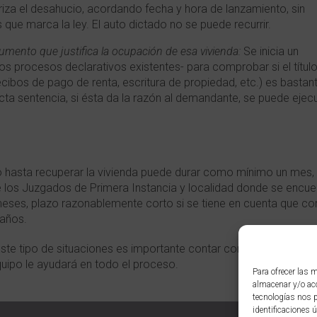
toriza el desahucio, acordando fecha y hora de lanzamiento, sin
 que marca la ley. El auto dictado no se puede recurrir.
mento que justifica la ocupación de esa vivienda:
Se inicia un
os procesos declarativos existentes- para comprobar si el título
ecibos de pago de renta, escritura de propiedad, etc.) es bastan
icta sentencia, si ésta da la razón al demandante, se puede ejecu
 hasta recuperar la vivienda puede durar como mínimo un mes,
 los Juzgados de Primera Instancia y localidad donde se encuen
eses, plazo razonablemente corto si se tiene en cuenta que con
 años.
este tipo de situaciones es importante contar con un buen desp
uipo le ayudará en todo el proceso.
Para ofrecer las 
almacenar y/o acc
tecnologías nos 
identificaciones ú