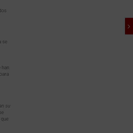
dos
a se
e han
 para
an su
se
s que