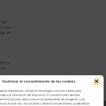
 del
te para
tar sin
tre la
 la
Gestionar el consentimiento de las cookies
acho
mejores experiencias, utilizamos tecnologías como las cookies para
eder a la información del dispositivo. El consentimiento de estas
permitirá procesar datos como el comportamiento de navegación o las
nicas en este sitio. No consentir o retirar el consentimiento, puede afectar