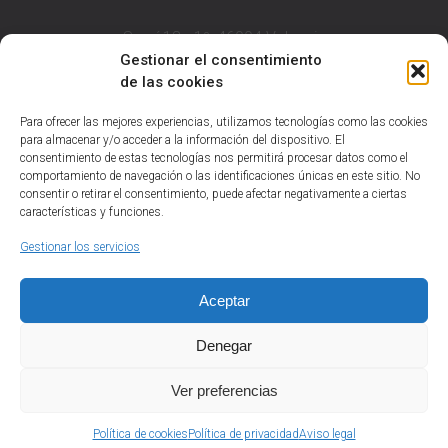
Sorní 18 - 1º, 46004 Valencia
NIF B97613624
Gestionar el consentimiento
de las cookies
T: 963 84 60 00
F: 963 84 53 09
Para ofrecer las mejores experiencias, utilizamos tecnologías como las cookies
admon@ssaval.com
para almacenar y/o acceder a la información del dispositivo. El
consentimiento de estas tecnologías nos permitirá procesar datos como el
comportamiento de navegación o las identificaciones únicas en este sitio. No
consentir o retirar el consentimiento, puede afectar negativamente a ciertas
características y funciones.
Aviso legal
Política de privacidad
Gestionar los servicios
Política de cookies (UE)
Aceptar
Denegar
Ver preferencias
Sirera + Saval © 2024
Política de cookies
Política de privacidad
Aviso legal