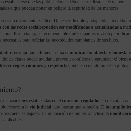
ía establecerse que las publicaciones deben ser realizadas de manera
sonales o que puedan poner en peligro la seguridad de los menores.
no es un documento estático. Debe ser flexible y adaptable a medida qu
 con las redes sociales
pueden ser modificadas o actualizadas
a med
luciona. Por lo tanto, es recomendable que los padres revisen periódica
 necesarias para reflejar las necesidades cambiantes de sus hijos.
ulador
, es importante fomentar una
comunicación abierta y honesta e
 límites claros puede ayudar a prevenir conflictos y garantizar el bienes
ablecer reglas comunes y respetarlas
, incluso cuando no estén juntos
miento?
s disposiciones establecidas en el
convenio regulador
en relación con
ible recurrir a la
vía judicial
para buscar una solución. El
incumplimie
consecuencias legales. La imposición de multas o incluso la
modificaci
es aplicables.