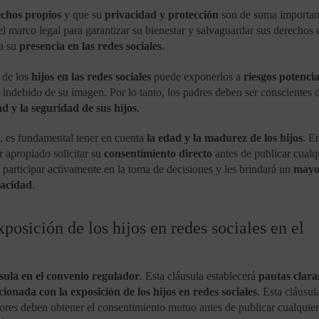
chos propios
y que su
privacidad y protección
son de suma importan
el marco legal para garantizar su bienestar y salvaguardar sus derechos 
da su
presencia en las redes sociales
.
 de los
hijos en las redes sociales
puede exponerlos a
riesgos potencia
 indebido de su imagen. Por lo tanto, los padres deben ser conscientes 
ad y la seguridad de sus hijos
.
, es fundamental tener en cuenta
la edad y la madurez de los hijos
. E
 apropiado solicitar su
consentimiento directo
antes de publicar cualq
 participar activamente en la toma de decisiones y les brindará un
mayo
vacidad
.
posición de los hijos en redes sociales en el
sula en el convenio regulador
. Esta cláusula establecerá
pautas clara
ionada con la exposición de los hijos en redes sociales
. Esta cláusul
tores deben obtener el consentimiento mutuo antes de publicar cualquier