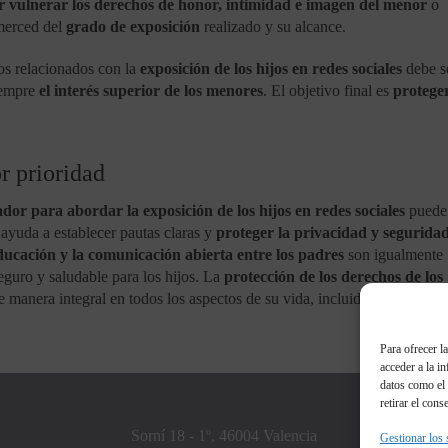
vulnerar los derechos de honor, intimidad e imagen del menor
o
 merced del
grado de exposición
realizado y su alcance.
tos relacionados con la
exposición de los hijos en redes sociales
debe s
iempre
el interés superior de los menores
. El objetivo final es
protege
r prioridad
ador para abordar la exposición de los hijos en redes sociales
puede 
ayuda a establecer pautas claras y
proteger la privacidad y seguridad
ducación y la comunicación abierta entre los padres
son igualmente
eguro y saludable para los hijos. La
protección de los derechos de los
 manera integral en todos los aspectos de su vida, incluido su uso de l
Para ofrecer l
acceder a la i
datos como el 
retirar el cons
Sorní 18 - 1º, 46004 Valencia
Gestionar los 