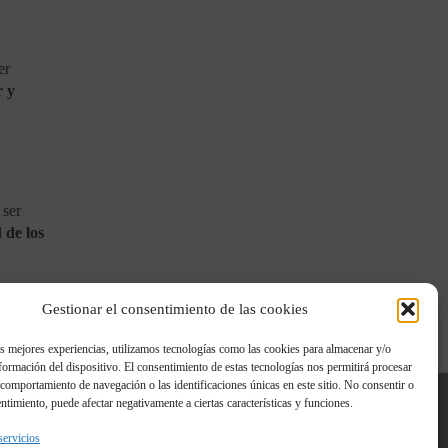
er
r y
ser
 de los
as
redes
Gestionar el consentimiento de las cookies
as mejores experiencias, utilizamos tecnologías como las cookies para almacenar y/o
nformación del dispositivo. El consentimiento de estas tecnologías nos permitirá procesar
comportamiento de navegación o las identificaciones únicas en este sitio. No consentir o
entimiento, puede afectar negativamente a ciertas características y funciones.
Aviso legal
servicios