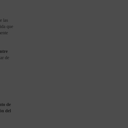
e las
ida que
mente
ntre
tar de
nto de
ón del