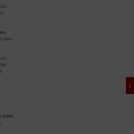
cia.
en
les
,
de estos
n el
uier
r
s sobre
a