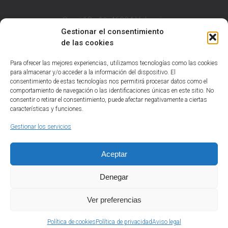
Sorní 18 - 1º, 46004 Valencia
NIF B97613624
Gestionar el consentimiento
de las cookies
T: 963 84 60 00
F: 963 84 53 09
Para ofrecer las mejores experiencias, utilizamos tecnologías como las cookies
admon@ssaval.com
para almacenar y/o acceder a la información del dispositivo. El
consentimiento de estas tecnologías nos permitirá procesar datos como el
comportamiento de navegación o las identificaciones únicas en este sitio. No
consentir o retirar el consentimiento, puede afectar negativamente a ciertas
características y funciones.
Aviso legal
Política de privacidad
Gestionar los servicios
Política de cookies (UE)
Aceptar
Denegar
Ver preferencias
Sirera + Saval © 2024
Política de cookies
Política de privacidad
Aviso legal